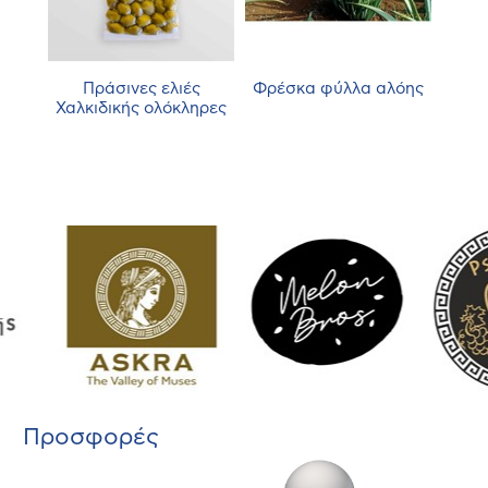
ές
Πράσινες ελιές
Φρέσκα φύλλα αλόης
Δ
Χαλκιδικής ολόκληρες
IL
Προσφορές