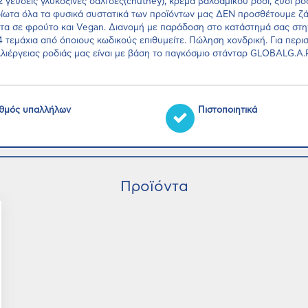
2 γεύσεις γλυκόξινες σάλτσες(chutney), κρέμα βαλσάμικου ρόδι, ξύδι ρ
οίωτα όλα τα φυσικά συστατικά των προϊόντων μας ΔΕΝ προσθέτουμε ζάχ
τητα σε φρούτο και Vegan. Διανομή με παράδοση στο κατάστημά σας στην
4 τεμάχια από όποιους κωδικούς επιθυμείτε. Πώληση χονδρική. Για περ
αλλιέργειας ροδιάς μας είναι με βάση το παγκόσμιο στάνταρ GLOBALG.A
θμός υπαλλήλων
Πιστοποιητικά
Προϊόντα