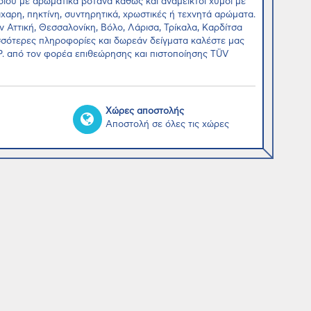
οδιού με αρωματικά βότανα καθώς και ανάμεικτοι χυμοί με
αρη, πηκτίνη, συντηρητικά, χρωστικές ή τεχνητά αρώματα.
 Αττική, Θεσσαλονίκη, Βόλο, Λάρισα, Τρίκαλα, Καρδίτσα
ισσότερες πληροφορίες και δωρεάν δείγματα καλέστε μας
.P. από τον φορέα επιθεώρησης και πιστοποίησης TÜV
Χώρες αποστολής
Αποστολή σε όλες τις χώρες