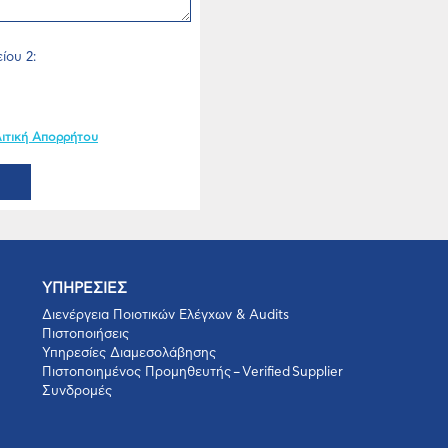
ίου 2:
ιτική Απορρήτου
ΥΠΗΡΕΣΙΕΣ
Διενέργεια Ποιοτικών Ελέγχων & Audits
Πιστοποιήσεις
Υπηρεσίες Διαμεσολάβησης
Πιστοποιημένος Προμηθευτής – Verified Supplier
Συνδρομές