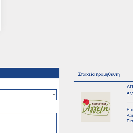
Στοιχεία προμηθευτή
ΑΓ
V
Έτο
Αρι
Πισ