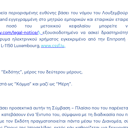
ιρεία περιορισμένης ευθύνης βάσει του νόμου του Λουξεμβούρ
and
εγγεγραμμένη στο μητρώο εμπορικών και εταιρικών εταιρ
ο ποσό του μετοχικού κεφαλαίου μπορείτε να
com/legal-notice/
),
εξουσιοδοτημένο να ασκεί δραστηριότη
δρυμα ηλεκτρινκού χρήματος εγκεκριμένο από την Επιτροπή
L
-1150
Luxembourg
,
www
.
cssf
.
lu
,
 “Εκδότης”, μέρος του δεύτερου μέρους,
στά ως “Κόμμα” και μαζί ως “Μέρη”.
άσει προσεκτικά αυτήν τη Σύμβαση – Πλαίσιο που του παρέχετα
α κατεβάσουν ένα ‘Εντυπο του, σύμφωνα με τη διαδικασία που 
α με τον Εκδότη πραγματοποιείται πάντα μέσω του Διανομέα, 
ύς Όρους της Ιστοσελίδας, εκτός εάν καθορίζεται μια ξεχωριστ