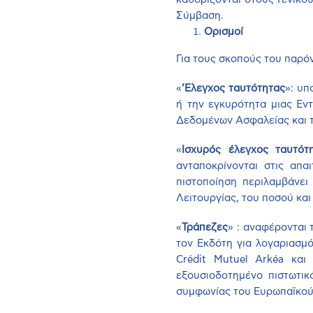
Σύμβαση.
Ορισμοί
Για τους σκοπούς του παρόν
«
’Ελεγχος ταυτότητας
»: υπ
ή την εγκυρότητα μιας Εν
Δεδομένων Ασφαλείας και 
«
Ισχυρός έλεγχος ταυτότ
ανταποκρίνονται στις απα
πιστοποίηση περιλαμβάνει
Λειτουργίας, του ποσού και
«
Τράπεζες
» : αναφέρονται 
τον Εκδότη για λογαριασμ
Crédit Mutuel Arkéa και
εξουσιοδοτημένο πιστωτι
συμφωνίας του Ευρωπαϊκού