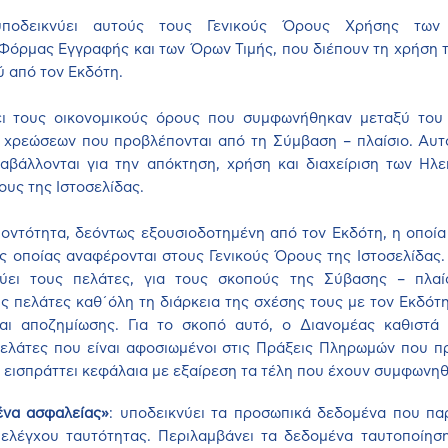
υποδεικνύει αυτούς τους Γενικούς Όρους Χρήσης των 
Φόρμας Εγγραφής και των Όρων Τιμής, που διέπουν τη χρήση τ
ύ από τον Εκδότη.
ει τους οικονομικούς όρους που συμφωνήθηκαν μεταξύ του
χρεώσεων που προβλέπονται από τη Σύμβαση – πλαίσιο. Αυτ
ταβάλλονται για την απόκτηση, χρήση και διαχείριση των Ηλ
ους της Ιστοσελίδας.
ν οντότητα, δεόντως εξουσιοδοτημένη από τον Εκδότη, η οποία 
της οποίας αναφέρονται στους Γενικούς Όρους της Ιστοσελίδας.
εύει τους πελάτες, για τους σκοπούς της Σύβασης – πλα
υς πελάτες καθ΄όλη τη διάρκεια της σχέσης τους με τον Εκδότη
ι αποζημίωσης. Για το σκοπό αυτό, ο Διανομέας καθιστά
πελάτες που είναι αφοσιωμένοι στις Πράξεις Πληρωμών που π
 εισπράττει κεφάλαια με εξαίρεση τα τέλη που έχουν συμφωνηθ
να ασφαλείας»
: υποδεικνύει τα προσωπικά δεδομένα που πα
ελέγχου ταυτότητας. Περιλαμβάνει τα δεδομένα ταυτοποίησ