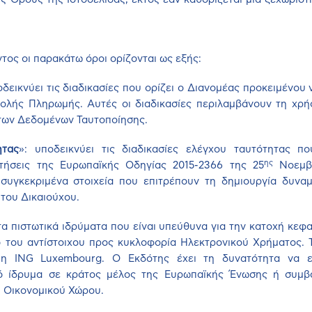
τος οι παρακάτω όροι ορίζονται ως εξής:
οδεικνύει τις διαδικασίες που ορίζει ο Διανομέας προκειμένου
τολής Πληρωμής. Αυτές οι διαδικασίες περιλαμβάνουν τη χ
των Δεδομένων Ταυτοποίησης.
ητας
»: υποδεικνύει τις διαδικασίες ελέγχου ταυτότητας π
ης
ιτήσεις της Ευρωπαϊκής Οδηγίας 2015-2366 της 25
Νοεμβρ
 συγκεκριμένα στοιχεία που επιτρέπουν τη δημιουργία δυνα
 του Δικαιούχου.
τα πιστωτικά ιδρύματα που είναι υπεύθυνα για την κατοχή κεφ
ό του αντίστοιχου προς κυκλοφορία Ηλεκτρονικού Χρήματος. Τ
 η ING Luxembourg. Ο Εκδότης έχει τη δυνατότητα να ε
κό ίδρυμα σε κράτος μέλος της Ευρωπαϊκής Ένωσης ή συμβ
 Οικονομικού Χώρου.