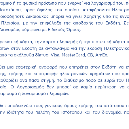
 νομικό ή το φυσικό πρόσωπο που ενεργεί για λογαριασμό του, 
Ιστοτόπου, προς όφελος του οποίου μεταφέρονται Ηλεκτρο
οιοσδήποτε Δικαιούχος μπορεί να γίνει Χρήστης υπό τις έννο
Πλαισίου, με την επιφύλαξη της αποδοχής του Εκδότη. Σε 
ι Διανομέας σύμφωνα με Ειδικούς Όρους.
 χρεωστική κάρτα, την κάρτα πληρωμής ή την πιστωτική κάρτα 
άτων στον Εκδότη σε αντάλλαγμα για την έκδοση Ηλεκτρονικ
 από τα ακόλουθα δίκτυα:
Visa
,
MasterCard
,
CB
,
AmEx
.
ύει μια εσωτερική αναφορά που επιτρέπει στον Εκδότη να εν
ης, χρήσης και επιστροφής ηλεκτρονικών χρημάτων που πρ
καθορίζει ανά πάσα στιγμή, το διαθέσιμο ποσό σε ευρώ του 
ταίο. Ο Λογαριασμός δεν μπορεί σε καμία περίπτωση να σ
γαριασμό ή λογαριασμό πληρωμών.
υ
» : υποδεικνύει τους γενικούς όρους χρήσης του ιστότοπου 
ην ιδιότητα του πελάτη του ιστότοπου και του διανομέα, πο