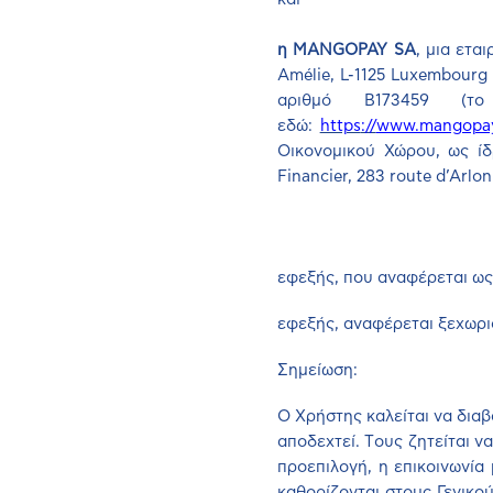
η
MANGOPAY
SA
, μια ετα
Am
é
lie
,
L
-1125
Luxembourg
αριθμό
B
173459 (τ
εδώ:
https
://
www.mangopay.
Οικονομικού Χώρου, ως ί
Financier
, 283
route
d
’
Arlon
εφεξής, που αναφέρεται ως
εφεξής, αναφέρεται ξεχωρι
Σημείωση
:
Ο Χρήστης καλείται να διαβ
αποδεχτεί.
T
ους ζητείται ν
προεπιλογή, η επικοινωνί
καθορίζονται στους Γενικο