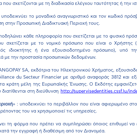
που σχετίζονται με τη διαδικασία ελέγχου ταυτότητας ή την ι
: υποδεικνύει το μοναδικό αναγνωριστικό και τον κωδικό πρό
ση στην Προσωπική Διαδικτυακή Περιοχή τους.
υποδηλώνει κάθε πληροφορία που σχετίζεται με το φυσικό πρόσ
 σχετίζεται με το νομικό πρόσωπο που είναι ο Χρήστης (
κός ιδιοκτήτης ή ένα εξουσιοδοτημένο πρόσωπο), υπό τ
κά με την προστασία προσωπικών δεδομένων.
ANGOPAY
SA
, εκδότρια του Ηλεκτρονικού Χρήματος, εξουσιο
illance
du
Secteur
Financier
με αριθμό αναφοράς 3812 και εξ
 τα κράτη μέλη της Ευρωπαϊκής Ένωσης. Ο Εκδότης εμφανίζετα
 διατίθενται στη διεύθυνση
http
://
supervisedentities
.
cssf
.
lu
/
ind
εριοχή
» : υποδεικνύει το περιβάλλον που είναι αφιερωμένο στ
τρέποντας του να χρησιμοποιεί τις υπηρεσίες.
νει τη φόρμα που πρέπει να συμπληρώσει όποιος επιθυμεί να ε
κατά την εγγραφή ή διαθέσιμη από τον Διανομέα.