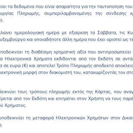
νύει τα δεδομένα που είναι απαραίτητα για την ταυτοποίηση το
ουργίας Πληρωμής, συμπεριλαμβανομένης της σύνδεσης χ
).
ηλώνει ημερολογιακή ημέρα με εξαίρεση τα Σάββατα, τις Κυρ
ουξεμβούργο και οποιαδήποτε άλλη ημέρα που έχει οριστεί ως τ
υποδεικνύει τη διαθέσιμη χρηματική αξία που αντιπροσωπεύε
α Ηλεκτρονικά Χρήματα εκδίδονται από τον Εκδότη σε αντ
ια σε ευρώ (€) και αποτελεί Τρόπο Πληρωμής αποδεκτό αποκλεισ
λεκτρονική μορφή στον διακομιστή του, καταχωρίζοντάς τον στ
δεικνύει τους τρόπους πληρωμής εκτός της Κάρτας, που αναγ
ρεται από τον Εκδότη και επιτρέπει στον Χρήστη να τους παρ
ού Χρήματος.
 υποδεικνύει τη μεταφορά Ηλεκτρονικών Χρημάτων στον Δικα
η.