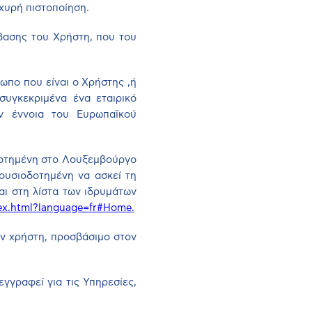
σχυρή πιστοποίηση.
σβασης του Χρήστη, που του
ωπο που είναι ο Χρήστης ,ή
συγκεκριμένα ένα εταιρικό
ην έννοια του Ευρωπαϊκού
δοτημένη στο Λουξεμβούργο
ουσιοδοτημένη να ασκεί τη
ι στη λίστα των ιδρυμάτων
ex
.
html
?
language
=
fr
#
Home
.
ον χρήστη, προσβάσιμο στον
γγραφεί για τις Υπηρεσίες,