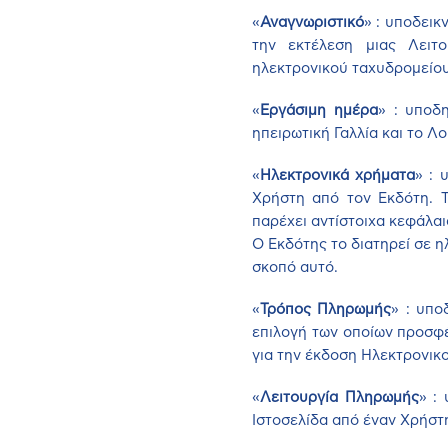
«
Αναγνωριστικό
» : υποδεικ
την εκτέλεση μιας Λειτ
ηλεκτρονικού ταχυδρομείου
«
Εργάσιμη ημέρα
» : υποδ
ηπειρωτική Γαλλία και το Λ
«
Ηλεκτρονικά χρήματα
» : 
Χρήστη από τον Εκδότη. Τ
παρέχει αντίστοιχα κεφάλα
Ο Εκδότης το διατηρεί σε η
σκοπό αυτό.
«
Τρόπος Πληρωμής
» : υπο
επιλογή των οποίων προσφέ
για την έκδοση Ηλεκτρονικ
«
Λειτουργία Πληρωμής
» :
Ιστοσελίδα από έναν Χρήστ