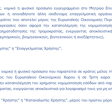
ς, νομικό ή φυσικό πρόσωπο εγγεγραμμένο στο Μητρώο Επιχ
εων ή οποιαδήποτε άλλη ισοδύναμη επαγγελματική οργάν
ράτος που αποτελεί μέρος της Ευρωπαϊκής Οικονομικής Περι
οχρεώσεις όσον αφορά την καταπολέμηση της νομιμοποίη
ρηματοδότησης της τρομοκρατίας, ενεργώντας αποκλειστικ
εμπορικούς, βιομηχανικούς, βιοτεχνικούς ή ανεξάρτητους),
στης” ή “Επαγγελματίας Χρήστης”,
, νομικό ή φυσικό πρόσωπο που παραιτείται σε κράτος μέλος 
ος του Ευρωπαϊκού Οικονομικού Χώρου ή σε Τρίτη χώρα 
ην καταπολέμηση του χρήματος νομιμοποίηση εσόδων από παρ
ατίας, ενεργώντας αποκλειστικά για λογαριασμό τους για μη ε
ς “Χρήστης” ή “Καταναλωτής Χρήστης”, μέρος του πρώτου μέρ