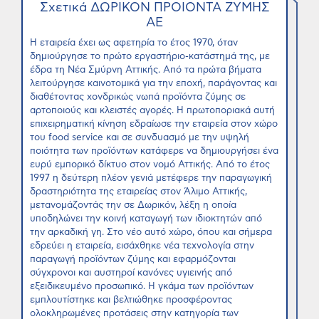
Σχετικά ΔΩΡΙΚΟΝ ΠΡΟΙΟΝΤΑ ΖΥΜΗΣ
ΑΕ
Η εταιρεία έχει ως αφετηρία το έτος 1970, όταν
δημιούργησε το πρώτο εργαστήριο-κατάστημά της, με
έδρα τη Νέα Σμύρνη Αττικής. Από τα πρώτα βήματα
λειτούργησε καινοτομικά για την εποχή, παράγοντας και
διαθέτοντας χονδρικώς νωπά προϊόντα ζύμης σε
αρτοποιούς και κλειστές αγορές. Η πρωτοποριακά αυτή
επιχειρηματική κίνηση εδραίωσε την εταιρεία στον χώρο
του food service και σε συνδυασμό με την υψηλή
ποιότητα των προϊόντων κατάφερε να δημιουργήσει ένα
ευρύ εμπορικό δίκτυο στον νομό Αττικής. Από το έτος
1997 η δεύτερη πλέον γενιά μετέφερε την παραγωγική
δραστηριότητα της εταιρείας στον Άλιμο Αττικής,
μετανομάζοντάς την σε Δωρικόν, λέξη η οποία
υποδηλώνει την κοινή καταγωγή των ιδιοκτητών από
την αρκαδική γη. Στο νέο αυτό χώρο, όπου και σήμερα
εδρεύει η εταιρεία, εισάχθηκε νέα τεχνολογία στην
παραγωγή προϊόντων ζύμης και εφαρμόζονται
σύγχρονοι και αυστηροί κανόνες υγιεινής από
εξειδικευμένο προσωπικό. Η γκάμα των προϊόντων
εμπλουτίστηκε και βελτιώθηκε προσφέροντας
ολοκληρωμένες προτάσεις στην κατηγορία των