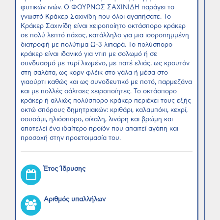
φυτικών ινών. Ο ΦΟΥΡΝΟΣ ΣΑΧΙΝΙΔΗ παράγει το
γνωστό Κράκερ Σαχινίδη που όλοι αγαπήσατε. Το
Κράκερ Σαχινίδη είναι χειροποίητο οκτάσπορο κράκερ
σε πολύ λεπτό πάχος, κατάλληλο για μια ισοροπημμένη
διατροφή με πολύτιμα Ω-3 λιπαρά. Το πολύσπορο
κράκερ είναι ιδανικό για ντιπ με σολωμό ή σε
συνδυασμό με τυρί λιωμένο, με πατέ ελιάς, ως κρουτόν
στη σαλάτα, ως κορν φλέικ στο γάλα ή μέσα στο
γιαούρτι καθώς και ως συνοδευτικό με ποτό, παρμεζάνα
και με πολλές σάλτσες χειροποίητες. Το οκτάσπορο
κράκερ ή αλλιώς πολύσπορο κράκερ περιέχει τους εξής
οκτώ σπόρους δημητριακών: κριθάρι, καλαμπόκι, κεχρί,
σουσάμι, ηλιόσπορο, σίκαλη, λινάρη και βρώμη και
αποτελεί ένα ιδαίτερο προϊόν που απαιτεί αγάπη και
προσοχή στην προετοιμασία του.
Έτος Ίδρυσης
Αριθμός υπαλλήλων