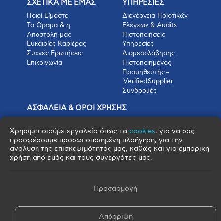
ΣΧΕΤΙΚΑ ΜΕ ΕΜΑΣ
ΥΠΗΡΕΣΙΕΣ
Ποιοί Είμαστε
Διενέργεια Ποιοτικών
Το Όραμα & η
Ελέγχων & Audits
Αποστολή μας
Πιστοποιήσεις
Ευκαιρίες Καριέρας
Υπηρεσίες
Συχνές Ερωτήσεις
Διαμεσολάβησης
Επικοινωνία
Πιστοποιημένος
Προμηθευτής –
Verified Supplier
Συνδρομές
ΑΣΦΑΛΕΙΑ & ΟΡΟΙ ΧΡΗΣΗΣ
Πολιτική Απορρήτου
Όροι Χρήσης
Χρησιμοποιούμε εργαλεία όπως τα
cookies
, για να σας
Όροι Πώλησης
προσφέρουμε προσωποποιημένη πλοήγηση, για την
ανάλυση της επισκεψιμότητάς μας, καθώς και για εμπορική
Όροι Αγοράς
χρήση από εμάς και τους συνεργάτες μας.
Πολιτική Cookies
Πνευματικά Δικαιώματα
Όροι & Προϋποθέσεις Escrow
Προσαρμογή
Απόρριψη