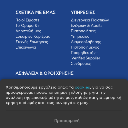
ΣΧΕΤΙΚΑ ΜΕ ΕΜΑΣ
ΥΠΗΡΕΣΙΕΣ
Ποιοί Είμαστε
Διενέργεια Ποιοτικών
Το Όραμα & η
Ελέγχων & Audits
Αποστολή μας
Πιστοποιήσεις
Ευκαιρίες Καριέρας
Υπηρεσίες
Συχνές Ερωτήσεις
Διαμεσολάβησης
Επικοινωνία
Πιστοποιημένος
Προμηθευτής –
Verified Supplier
Συνδρομές
ΑΣΦΑΛΕΙΑ & ΟΡΟΙ ΧΡΗΣΗΣ
Πολιτική Απορρήτου
Όροι Χρήσης
Χρησιμοποιούμε εργαλεία όπως τα
cookies
, για να σας
Όροι Πώλησης
προσφέρουμε προσωποποιημένη πλοήγηση, για την
ανάλυση της επισκεψιμότητάς μας, καθώς και για εμπορική
Όροι Αγοράς
χρήση από εμάς και τους συνεργάτες μας.
Πολιτική Cookies
Πνευματικά Δικαιώματα
Όροι & Προϋποθέσεις Escrow
Προσαρμογή