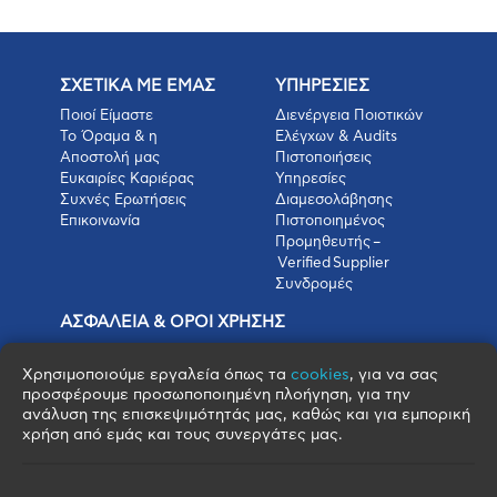
ΣΧΕΤΙΚΑ ΜΕ ΕΜΑΣ
ΥΠΗΡΕΣΙΕΣ
Ποιοί Είμαστε
Διενέργεια Ποιοτικών
Το Όραμα & η
Ελέγχων & Audits
Αποστολή μας
Πιστοποιήσεις
Ευκαιρίες Καριέρας
Υπηρεσίες
Συχνές Ερωτήσεις
Διαμεσολάβησης
Επικοινωνία
Πιστοποιημένος
Προμηθευτής –
Verified Supplier
Συνδρομές
ΑΣΦΑΛΕΙΑ & ΟΡΟΙ ΧΡΗΣΗΣ
Πολιτική Απορρήτου
Όροι Χρήσης
Χρησιμοποιούμε εργαλεία όπως τα
cookies
, για να σας
Όροι Πώλησης
προσφέρουμε προσωποποιημένη πλοήγηση, για την
ανάλυση της επισκεψιμότητάς μας, καθώς και για εμπορική
Όροι Αγοράς
χρήση από εμάς και τους συνεργάτες μας.
Πολιτική Cookies
Πνευματικά Δικαιώματα
Όροι & Προϋποθέσεις Escrow