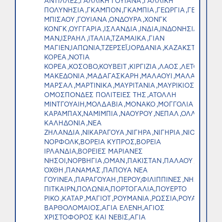
ΑΝΤΙΛΛΕΣ,ΓΑΛΛΙΚΗ ΓΟΥΙΑΝΑ ,ΓΑΛΛΙΚΗ
ΠΟΛΥΝΗΣΙΑ ,ΓΚΑΜΠΟΝ ,ΓΚΑΜΠΙΑ ,ΓΕΩΡΓΙΑ ,ΓΕΡΜΑΝΙΑ
ΜΠΙΣΑΟΥ ,ΓΟΥΙΑΝΑ ,ΟΝΔΟΥΡΑ ,ΧΟΝΓΚ
ΚΟΝΓΚ ,ΟΥΓΓΑΡΙΑ ,ΙΣΛΑΝΔΙΑ ,ΙΝΔΙΑ,ΙΝΔΟΝΗΣΙΑ ,ΙΡΑΝ 
ΜΑΝ,ΙΣΡΑΗΛ ,ΙΤΑΛΙΑ,ΤΖΑΜΑΙΚΑ ,ΓΙΑΝ
ΜΑΓΙΕΝ,ΙΑΠΩΝΙΑ,ΤΖΕΡΣΕΪ,ΙΟΡΔΑΝΙΑ ,ΚΑΖΑΚΣΤΑΝ,ΚΕΝΥΑ
ΚΟΡΕΑ ,ΝΟΤΙΑ
ΚΟΡΕΑ ,ΚΟΣΟΒΟ,ΚΟΥΒΕΙΤ ,ΚΙΡΓΙΖΙΑ ,ΛΑΟΣ ,ΛΕΤΟΝΙΑ ,
ΜΑΚΕΔΟΝΙΑ ,ΜΑΔΑΓΑΣΚΑΡΗ ,ΜΑΛΑΟΥΙ ,ΜΑΛΑΙΣΙΑ ,ΜΑΛ
ΜΑΡΣΑΛ ,ΜΑΡΤΙΝΙΚΑ ,ΜΑΥΡΙΤΑΝΙΑ ,ΜΑΥΡΙΚΙΟΣ,ΜΑΓΙΟΤ
ΟΜΟΣΠΟΝΔΕΣ ΠΟΛΙΤΕΙΕΣ ΤΗΣ ,ΑΤΟΛΛΗ
ΜΙΝΤΓΟΥΑΙΗ,ΜΟΛΔΑΒΙΑ ,ΜΟΝΑΚΟ ,ΜΟΓΓΟΛΙΑ ,ΜΑΥΡΟ
ΚΑΡΑΜΠΑΧ,ΝΑΜΙΜΠΙΑ ,ΝΑΟΥΡΟΥ ,ΝΕΠΑΛ ,ΟΛΛΑΝΔΙΑ ,
ΚΑΛΗΔΟΝΙΑ ,ΝΕΑ
ΖΗΛΑΝΔΙΑ ,ΝΙΚΑΡΑΓΟΥΑ ,ΝΙΓΗΡΑ ,ΝΙΓΗΡΙΑ ,ΝΙΟΥΕ ,ΝΗΣΙ
ΝΟΡΦΟΛΚ,ΒΟΡΕΙΑ ΚΥΠΡΟΣ,ΒΟΡΕΙΑ
ΙΡΛΑΝΔΙΑ,ΒΟΡΕΙΕΣ ΜΑΡΙΑΝΕΣ
ΝΗΣΟΙ,ΝΟΡΒΗΓΙΑ ,ΟΜΑΝ ,ΠΑΚΙΣΤΑΝ ,ΠΑΛΑΟΥ ,ΔΥΤΙΚΗ
ΌΧΘΗ ,ΠΑΝΑΜΑΣ ,ΠΑΠΟΥΑ ΝΕΑ
ΓΟΥΙΝΕΑ ,ΠΑΡΑΓΟΥΑΗ ,ΠΕΡΟΥ,ΦΙΛΙΠΠΙΝΕΣ ,ΝΗΣΟΙ
ΠΙΤΚΑΙΡΝ,ΠΟΛΩΝΙΑ,ΠΟΡΤΟΓΑΛΙΑ,ΠΟΥΕΡΤΟ
ΡΙΚΟ ,ΚΑΤΑΡ ,ΜΑΓΙΟΤ ,ΡΟΥΜΑΝΙΑ ,ΡΩΣΣΙΑ,ΡΟΥΑΝΤΑ ,
ΒΑΡΘΟΛΟΜΑΙΟΣ,ΑΓΙΑ ΕΛΕΝΗ,ΑΓΙΟΣ
ΧΡΙΣΤΟΦΟΡΟΣ ΚΑΙ ΝΕΒΙΣ,ΑΓΙΑ