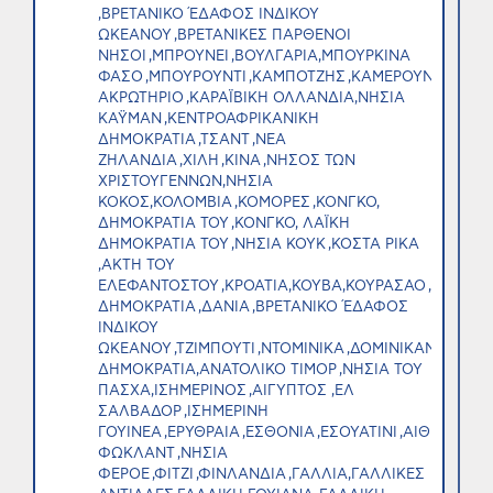
,ΒΡΕΤΑΝΙΚΟ ΈΔΑΦΟΣ ΙΝΔΙΚΟΥ
ΩΚΕΑΝΟΥ ,ΒΡΕΤΑΝΙΚΕΣ ΠΑΡΘΕΝΟΙ
ΝΗΣΟΙ ,ΜΠΡΟΥΝΕΙ ,ΒΟΥΛΓΑΡΙΑ,ΜΠΟΥΡΚΙΝΑ
ΦΑΣΟ ,ΜΠΟΥΡΟΥΝΤΙ ,ΚΑΜΠΟΤΖΗΣ ,ΚΑΜΕΡΟΥΝ ,ΚΑΝΑ
ΑΚΡΩΤΗΡΙΟ ,ΚΑΡΑΪΒΙΚΗ ΟΛΛΑΝΔΙΑ,ΝΗΣΙΑ
ΚΑΫΜΑΝ ,ΚΕΝΤΡΟΑΦΡΙΚΑΝΙΚΗ
ΔΗΜΟΚΡΑΤΙΑ ,ΤΣΑΝΤ ,ΝΕΑ
ΖΗΛΑΝΔΙΑ ,ΧΙΛΗ ,ΚΙΝΑ ,ΝΗΣΟΣ ΤΩΝ
ΧΡΙΣΤΟΥΓΕΝΝΩΝ,ΝΗΣΙΑ
ΚΟΚΟΣ,ΚΟΛΟΜΒΙΑ ,ΚΟΜΟΡΕΣ ,ΚΟΝΓΚΟ,
ΔΗΜΟΚΡΑΤΙΑ ΤΟΥ ,ΚΟΝΓΚΟ, ΛΑΪΚΗ
ΔΗΜΟΚΡΑΤΙΑ ΤΟΥ ,ΝΗΣΙΑ ΚΟΥΚ ,ΚΟΣΤΑ ΡΙΚΑ
,ΑΚΤΗ ΤΟΥ
ΕΛΕΦΑΝΤΟΣΤΟΥ ,ΚΡΟΑΤΙΑ,ΚΟΥΒΑ,ΚΟΥΡΑΣΑΟ ,ΚΥΠΡΟΣ
ΔΗΜΟΚΡΑΤΙΑ ,ΔΑΝΙΑ ,ΒΡΕΤΑΝΙΚΟ ΈΔΑΦΟΣ
ΙΝΔΙΚΟΥ
ΩΚΕΑΝΟΥ ,ΤΖΙΜΠΟΥΤΙ ,ΝΤΟΜΙΝΙΚΑ ,ΔΟΜΙΝΙΚΑΝΗ
ΔΗΜΟΚΡΑΤΙΑ,ΑΝΑΤΟΛΙΚΟ ΤΙΜΟΡ ,ΝΗΣΙΑ ΤΟΥ
ΠΑΣΧΑ,ΙΣΗΜΕΡΙΝΟΣ ,ΑΙΓΥΠΤΟΣ ,ΕΛ
ΣΑΛΒΑΔΟΡ ,ΙΣΗΜΕΡΙΝΗ
ΓΟΥΙΝΕΑ ,ΕΡΥΘΡΑΙΑ ,ΕΣΘΟΝΙΑ ,ΕΣΟΥΑΤΙΝΙ ,ΑΙΘΙΟΠΙΑ ,
ΦΩΚΛΑΝΤ ,ΝΗΣΙΑ
ΦΕΡΟΕ ,ΦΙΤΖΙ ,ΦΙΝΛΑΝΔΙΑ ,ΓΑΛΛΙΑ,ΓΑΛΛΙΚΕΣ