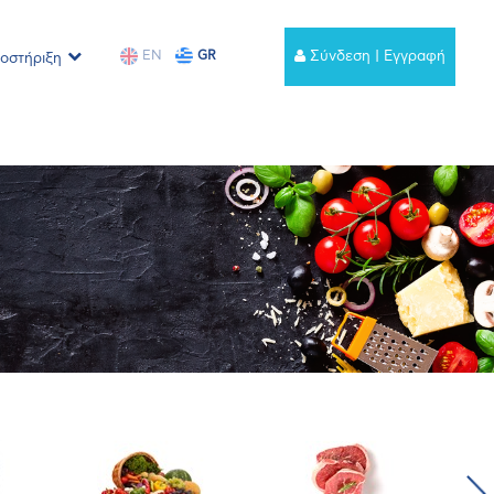
EN
GR
Σύνδεση | Εγγραφή
οστήριξη