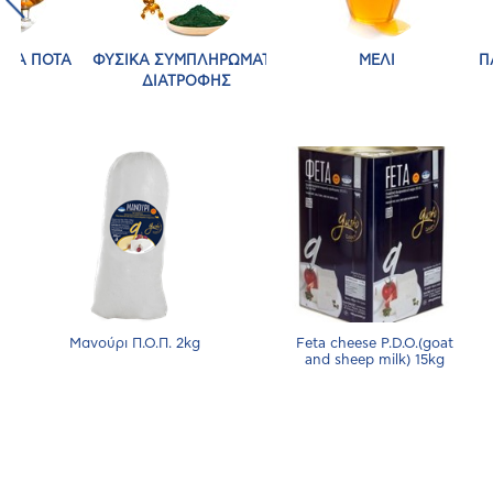
ΥΧΑ ΠΟΤΑ
ΦΥΣΙΚΑ ΣΥΜΠΛΗΡΩΜΑΤΑ
ΜΕΛΙ
Π
ΔΙΑΤΡΟΦΗΣ
Μανούρι Π.Ο.Π. 2kg
Feta cheese P.D.O.(goat
and sheep milk) 15kg