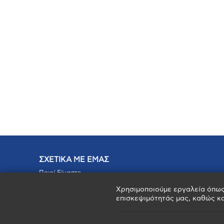
ΣΧΕΤΙΚΑ ΜΕ ΕΜΑΣ
Ποιοί Είμαστε
Το Όραμα & η Αποστολή μας
Χρησιμοποιούμε εργαλεία όπω
Ευκαιρίες Καριέρας
επισκεψιμότητάς μας, καθώς κα
Συχνές Ερωτήσεις
Επικοινωνία