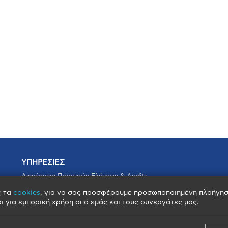
ΥΠΗΡΕΣΙΕΣ
Διενέργεια Ποιοτικών Ελέγχων & Audits
Πιστοποιήσεις
ς τα
cookies
, για να σας προσφέρουμε προσωποποιημένη πλοήγηση
Υπηρεσίες Διαμεσολάβησης
ι για εμπορική χρήση από εμάς και τους συνεργάτες μας.
Πιστοποιημένος Προμηθευτής – Verified Supplier
Συνδρομές