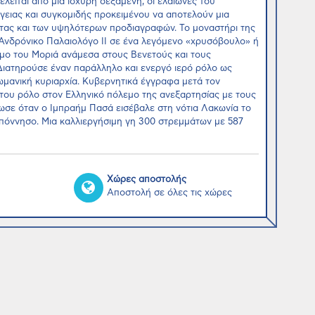
ίται από μια ισχυρή δεξαμενή, οι ελαιώνες του
ργειας και συγκομιδής προκειμένου να αποτελούν μια
τας και των υψηλότερων προδιαγραφών. Το μοναστήρι της
Ανδρόνικο Παλαιολόγο ΙΙ σε ένα λεγόμενο «χρυσόβουλο» ή
εμο του Μοριά ανάμεσα στους Βενετούς και τους
Διατηρούσε έναν παράλληλο και ενεργό ιερό ρόλο ως
ωμανική κυριαρχία. Κυβερνητικά έγγραφα μετά τον
 του ρόλο στον Ελληνικό πόλεμο της ανεξαρτησίας με τους
ωσε όταν ο Ιμπραήμ Πασά εισέβαλε στη νότια Λακωνία το
οπόννησο. Μια καλλιεργήσιμη γη 300 στρεμμάτων με 587
Χώρες αποστολής
Αποστολή σε όλες τις χώρες