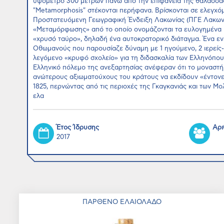
υψόμετρο 300 μέτρων πάνω από την επιφάνεια της θάλασσας 
"Metamorphosis" στέκονται περήφανα. Βρίσκονται σε ελεγχόμ
Προστατευόμενη Γεωγραφική Ένδειξη Λακωνίας (ΠΓΕ Λακωνία
«Μεταμόρφωσης» από το οποίο ονομάζονται τα ευλογημένα π
«χρυσό ταύρο», δηλαδή ένα αυτοκρατορικό διάταγμα. Ένα εν
Οθωμανούς που παρουσίαζε δύναμη με 1 ηγούμενο, 2 ιερείς-
λεγόμενο «κρυφό σχολείο» για τη διδασκαλία των Ελληνόπου
Ελληνικό πόλεμο της ανεξαρτησίας ανέφεραν ότι το μοναστήρ
ανώτερους αξιωματούχους του κράτους να εκδίδουν «έντονε
1825, περνώντας από τις περιοχές της Γκαγκανιάς και των 
ελα
Έτος Ίδρυσης
Αρι
2017
ΠΑΡΘΕΝΟ ΕΛΑΙΟΛΑΔΟ