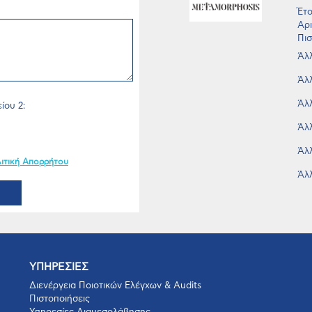
Έτο
Αρι
Πισ
Άλλ
Άλλ
Άλλ
ίου 2:
Άλλ
Άλλ
ιτική Απορρήτου
Άλλ
ΥΠΗΡΕΣΙΕΣ
Διενέργεια Ποιοτικών Ελέγχων & Audits
Πιστοποιήσεις