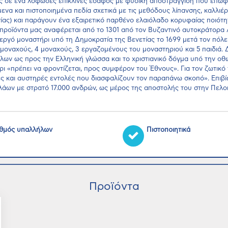
σε ένα λοφώδες επικλινές έδαφος με φυσική αποστράγγιση που επωφελε
ενα και πιστοποιημένα πεδία σχετικά με τις μεθόδους λίπανσης, καλλιέ
ς) και παράγουν ένα εξαιρετικό παρθένο ελαιόλαδο κορυφαίας ποιότη
ροϊόντα μας αναφέρεται από το 1301 από τον Βυζαντινό αυτοκράτορα 
εργό μοναστήρι υπό τη Δημοκρατία της Βενετίας το 1699 μετά τον πόλ
μοναχούς, 4 μοναχούς, 3 εργαζομένους του μοναστηριού και 5 παιδιά. 
λων ως προς την Ελληνική γλώσσα και το χριστιανικό δόγμα υπό την οθ
ι «πρέπει να φροντίζεται, προς συμφέρον του Έθνους». Για τον ζωτικό
ς και αυστηρές εντολές που διασφαλίζουν τον παραπάνω σκοπό». Επιβί
Μολάων με στρατό 17.000 ανδρών, ως μέρος της αποστολής του στην Πελ
θμός υπαλλήλων
Πιστοποιητικά
Προϊόντα