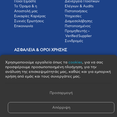
Ποιοί Είμαστε
Διενέργεια Ποιοτικών
Το Όραμα & η
Ελέγχων & Audits
Αποστολή μας
Πιστοποιήσεις
Ευκαιρίες Καριέρας
Υπηρεσίες
Συχνές Ερωτήσεις
Διαμεσολάβησης
Επικοινωνία
Πιστοποιημένος
Προμηθευτής –
Verified Supplier
Συνδρομές
ΑΣΦΑΛΕΙΑ & ΟΡΟΙ ΧΡΗΣΗΣ
Πολιτική Απορρήτου
Όροι Χρήσης
Χρησιμοποιούμε εργαλεία όπως τα
cookies
, για να σας
Όροι Πώλησης
προσφέρουμε προσωποποιημένη πλοήγηση, για την
ανάλυση της επισκεψιμότητάς μας, καθώς και για εμπορική
Όροι Αγοράς
χρήση από εμάς και τους συνεργάτες μας.
Πολιτική Cookies
Πνευματικά Δικαιώματα
Όροι & Προϋποθέσεις Escrow
Προσαρμογή
Απόρριψη