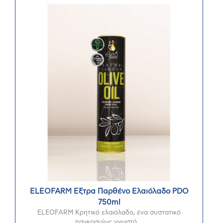
ELEOFARM Εξτρα Παρθένο Ελαιόλαδο PDO
750ml
ELEOFARM Κρητικό ελαιόλαδο, ένα συστατικό
παγκοσμίως γνωστό ...