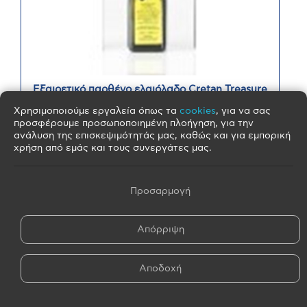
Εξαιρετικό παρθένο ελαιόλαδο Cretan Treasure
Elma 250ml
Χρησιμοποιούμε εργαλεία όπως τα
cookies
, για να σας
Το Εξαιρετικό Παρθένο Ελαιόλαδο ''Elma'' παράγεται
προσφέρουμε προσωποποιημένη πλοήγηση, για την
σύμφωνα ...
ανάλυση της επισκεψιμότητάς μας, καθώς και για εμπορική
χρήση από εμάς και τους συνεργάτες μας.
Βάρος:
250 ml
Διαθέσιμο δείγμα
Προέλευση:
Crete,Greece
200 Τμχ
Ελάχιστη
Προσαρμογή
παραγγελία
STELMAN TRADE ...
Απόρριψη
Heraklion
ΣΤΕΙΛΤΕ ΜΗΝΥΜΑ
Αποδοχή
ΠΑΡΑΓΓΕΛΙΑ