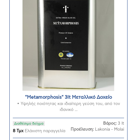
"Metamorphosis" 3lt Μεταλλικό Δοχείο
• Υψηλής ποιότητας και ιδιαίτερη γεύση του, από τον
ιδανικό ...
Βάρος:
3 lt
Διαθέσιμο δείγμα
Προέλευση:
Lakonia - Molai
8 Τμχ
Ελάχιστη παραγγελία