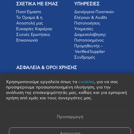
ΣΧΕΤΙΚΑ ΜΕ ΕΜΑΣ
ΥΠΗΡΕΣΙΕΣ
Ποιοί Είμαστε
Διενέργεια Ποιοτικών
Το Όραμα & η
Ελέγχων & Audits
Αποστολή μας
Πιστοποιήσεις
Ευκαιρίες Καριέρας
Υπηρεσίες
Συχνές Ερωτήσεις
Διαμεσολάβησης
Επικοινωνία
Πιστοποιημένος
Προμηθευτής –
Verified Supplier
Συνδρομές
ΑΣΦΑΛΕΙΑ & ΟΡΟΙ ΧΡΗΣΗΣ
Πολιτική Απορρήτου
Όροι Χρήσης
Χρησιμοποιούμε εργαλεία όπως τα
cookies
, για να σας
προσφέρουμε προσωποποιημένη πλοήγηση, για την
Όροι Πώλησης
ανάλυση της επισκεψιμότητάς μας, καθώς και για εμπορική
Όροι Αγοράς
χρήση από εμάς και τους συνεργάτες μας.
Πολιτική Cookies
Πνευματικά Δικαιώματα
Όροι & Προϋποθέσεις Escrow
Προσαρμογή
Απόρριψη