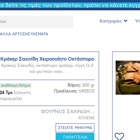
να δείτε τις τιμές των προϊόντων, πρέπει να κάνετε εγ
Κατηγορίες
Υπ
ΑΛΛΑ ΑΡΤΟΣΚΕΥΑΣΜΑΤΑ
Κράκερ Σαχινίδη Χειροποίητο Οκτάσπορο
Κράκερ Σαχινίδη, οκτάσπορο κράκερ, πηγή Ω-3
και φυτικών ινών...
Βάρος:
200 gr
Διαθέσιμο δείγμα
Προέλευση:
GREECE
24 Τμχ
Ελάχιστη
παραγγελία
ΦΟΥΡΝΟΣ ΣΑΧΙΝΙΔΗ ...
ATHENS
ΣΤΕΙΛΤΕ ΜΗΝΥΜΑ
ΠΑΡΑΓΓΕΛΙΑ