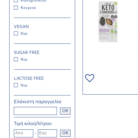
Καλαμποκιού
Κεχριού
VEGAN
Ναι
SUGAR FREE
Ναι
LACTOSE FREE
Ναι
Ελάχιστη παραγγελία
OK
Τιμή κιλού/λίτρου
-
OK