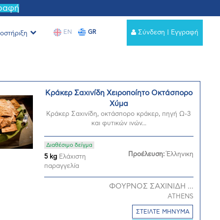
γραφή
EN
GR
Σύνδεση | Εγγραφή
οστήριξη
Κράκερ Σαχινίδη Χειροποίητο Οκτάσπορο
Χύμα
Κράκερ Σαχινίδη, οκτάσπορο κράκερ, πηγή Ω-3
και φυτικών ινών...
Διαθέσιμο δείγμα
Προέλευση:
Έλληνικη
5 kg
Ελάχιστη
παραγγελία
ΦΟΥΡΝΟΣ ΣΑΧΙΝΙΔΗ ...
ATHENS
ΣΤΕΙΛΤΕ ΜΗΝΥΜΑ