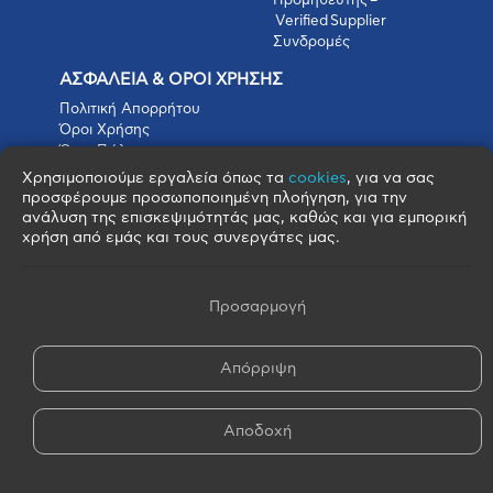
Προμηθευτής –
Verified Supplier
Συνδρομές
ΑΣΦΑΛΕΙΑ & ΟΡΟΙ ΧΡΗΣΗΣ
Πολιτική Απορρήτου
Όροι Χρήσης
Όροι Πώλησης
Όροι Αγοράς
Χρησιμοποιούμε εργαλεία όπως τα
cookies
, για να σας
Πολιτική Cookies
προσφέρουμε προσωποποιημένη πλοήγηση, για την
Πνευματικά Δικαιώματα
ανάλυση της επισκεψιμότητάς μας, καθώς και για εμπορική
Όροι & Προϋποθέσεις Escrow
χρήση από εμάς και τους συνεργάτες μας.
Προσαρμογή
Απόρριψη
© 2026 FOOD BROKERS S.A. - All Rights Reserved
Αποδοχή