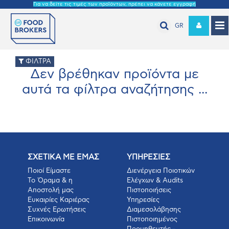
Για να δείτε τις τιμές των προϊόντων, πρέπει να κάνετε εγγραφή
GR
ΦΙΛΤΡΑ
Δεν βρέθηκαν προϊόντα με
αυτά τα φίλτρα αναζήτησης ...
ΣΧΕΤΙΚΑ ΜΕ ΕΜΑΣ
ΥΠΗΡΕΣΙΕΣ
Ποιοί Είμαστε
Διενέργεια Ποιοτικών
Το Όραμα & η
Ελέγχων & Audits
Αποστολή μας
Πιστοποιήσεις
Ευκαιρίες Καριέρας
Υπηρεσίες
Συχνές Ερωτήσεις
Διαμεσολάβησης
Επικοινωνία
Πιστοποιημένος