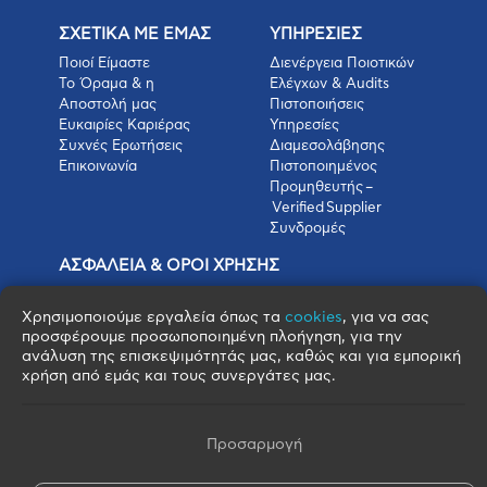
ΣΧΕΤΙΚΑ ΜΕ ΕΜΑΣ
ΥΠΗΡΕΣΙΕΣ
Ποιοί Είμαστε
Διενέργεια Ποιοτικών
Το Όραμα & η
Ελέγχων & Audits
Αποστολή μας
Πιστοποιήσεις
Ευκαιρίες Καριέρας
Υπηρεσίες
Συχνές Ερωτήσεις
Διαμεσολάβησης
Επικοινωνία
Πιστοποιημένος
Προμηθευτής –
Verified Supplier
Συνδρομές
ΑΣΦΑΛΕΙΑ & ΟΡΟΙ ΧΡΗΣΗΣ
Πολιτική Απορρήτου
Όροι Χρήσης
Χρησιμοποιούμε εργαλεία όπως τα
cookies
, για να σας
προσφέρουμε προσωποποιημένη πλοήγηση, για την
Όροι Πώλησης
ανάλυση της επισκεψιμότητάς μας, καθώς και για εμπορική
Όροι Αγοράς
χρήση από εμάς και τους συνεργάτες μας.
Πολιτική Cookies
Πνευματικά Δικαιώματα
Όροι & Προϋποθέσεις Escrow
Προσαρμογή