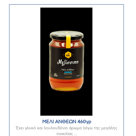
ΜΕΛΙ ΑΝΘΕΩΝ 460γρ
Έχει γλυκό και λουλουδένιο άρωμα λόγω της μεγάλης
ποικιλίας ...