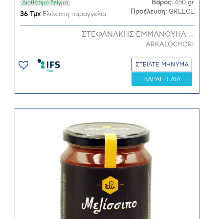
Βάρος:
450 gr
Διαθέσιμο δείγμα
Προέλευση:
GREECE
36 Τμχ
Ελάχιστη παραγγελία
ΣΤΕΦΑΝΑΚΗΣ ΕΜΜΑΝΟΥΗΛ ...
ARKALOCHORI
ΣΤΕΙΛΤΕ ΜΗΝΥΜΑ
ΠΑΡΑΓΓΕΛΙΑ