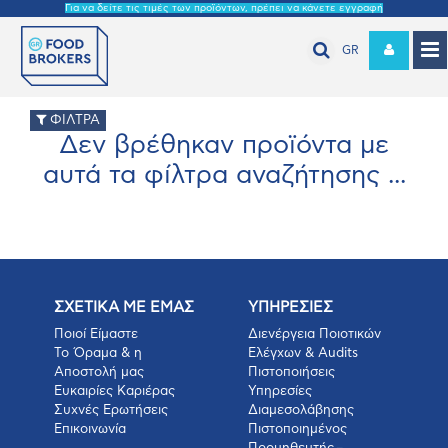
Για να δείτε τις τιμές των προϊόντων, πρέπει να κάνετε εγγραφή
GR
ΦΙΛΤΡΑ
Δεν βρέθηκαν προϊόντα με
αυτά τα φίλτρα αναζήτησης ...
ΣΧΕΤΙΚΑ ΜΕ ΕΜΑΣ
ΥΠΗΡΕΣΙΕΣ
Ποιοί Είμαστε
Διενέργεια Ποιοτικών
Το Όραμα & η
Ελέγχων & Audits
Αποστολή μας
Πιστοποιήσεις
Ευκαιρίες Καριέρας
Υπηρεσίες
Συχνές Ερωτήσεις
Διαμεσολάβησης
Επικοινωνία
Πιστοποιημένος