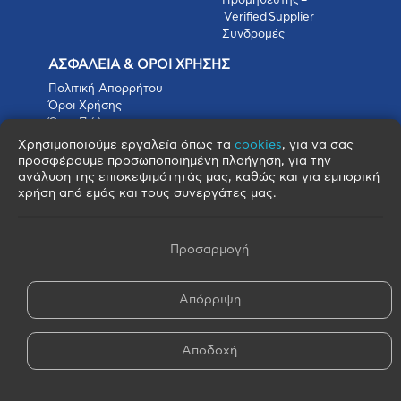
Προμηθευτής –
Verified Supplier
Συνδρομές
ΑΣΦΑΛΕΙΑ & ΟΡΟΙ ΧΡΗΣΗΣ
Πολιτική Απορρήτου
Όροι Χρήσης
Όροι Πώλησης
Όροι Αγοράς
Χρησιμοποιούμε εργαλεία όπως τα
cookies
, για να σας
Πολιτική Cookies
προσφέρουμε προσωποποιημένη πλοήγηση, για την
Πνευματικά Δικαιώματα
ανάλυση της επισκεψιμότητάς μας, καθώς και για εμπορική
Όροι & Προϋποθέσεις Escrow
χρήση από εμάς και τους συνεργάτες μας.
Προσαρμογή
Απόρριψη
© 2026 FOOD BROKERS S.A. - All Rights Reserved
Αποδοχή