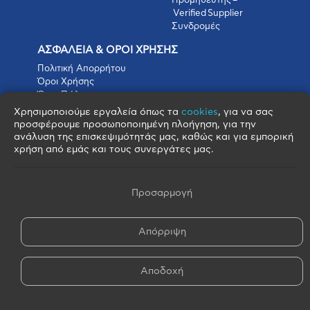
Προμηθευτής –
Verified Supplier
Συνδρομές
ΑΣΦΑΛΕΙΑ & ΟΡΟΙ ΧΡΗΣΗΣ
Πολιτική Απορρήτου
Όροι Χρήσης
Όροι Πώλησης
Όροι Αγοράς
Χρησιμοποιούμε εργαλεία όπως τα
cookies
, για να σας
Πολιτική Cookies
προσφέρουμε προσωποποιημένη πλοήγηση, για την
Πνευματικά Δικαιώματα
ανάλυση της επισκεψιμότητάς μας, καθώς και για εμπορική
Όροι & Προϋποθέσεις Escrow
χρήση από εμάς και τους συνεργάτες μας.
Προσαρμογή
Απόρριψη
© 2026 FOOD BROKERS S.A. - All Rights Reserved
Αποδοχή