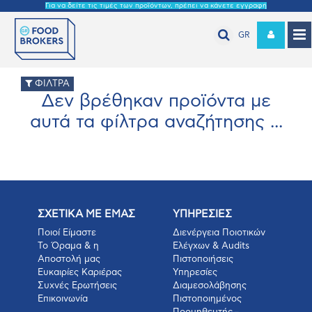
Για να δείτε τις τιμές των προϊόντων, πρέπει να κάνετε εγγραφή
GR
ΦΙΛΤΡΑ
Δεν βρέθηκαν προϊόντα με
αυτά τα φίλτρα αναζήτησης ...
ΣΧΕΤΙΚΑ ΜΕ ΕΜΑΣ
ΥΠΗΡΕΣΙΕΣ
Ποιοί Είμαστε
Διενέργεια Ποιοτικών
Το Όραμα & η
Ελέγχων & Audits
Αποστολή μας
Πιστοποιήσεις
Ευκαιρίες Καριέρας
Υπηρεσίες
Συχνές Ερωτήσεις
Διαμεσολάβησης
Επικοινωνία
Πιστοποιημένος