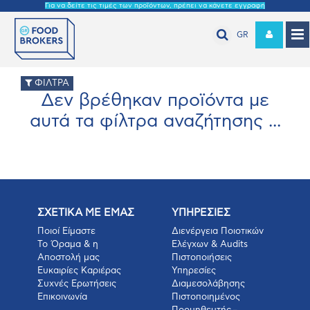
Για να δείτε τις τιμές των προϊόντων, πρέπει να κάνετε εγγραφή
GR
ΦΙΛΤΡΑ
Δεν βρέθηκαν προϊόντα με
αυτά τα φίλτρα αναζήτησης ...
ΣΧΕΤΙΚΑ ΜΕ ΕΜΑΣ
ΥΠΗΡΕΣΙΕΣ
Ποιοί Είμαστε
Διενέργεια Ποιοτικών
Το Όραμα & η
Ελέγχων & Audits
Αποστολή μας
Πιστοποιήσεις
Ευκαιρίες Καριέρας
Υπηρεσίες
Συχνές Ερωτήσεις
Διαμεσολάβησης
Επικοινωνία
Πιστοποιημένος