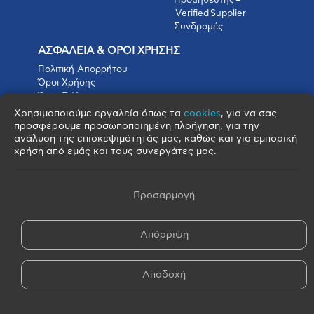
Προμηθευτής –
Verified Supplier
Συνδρομές
ΑΣΦΑΛΕΙΑ & ΟΡΟΙ ΧΡΗΣΗΣ
Πολιτική Απορρήτου
Όροι Χρήσης
Όροι Πώλησης
Όροι Αγοράς
Χρησιμοποιούμε εργαλεία όπως τα
cookies
, για να σας
Πολιτική Cookies
προσφέρουμε προσωποποιημένη πλοήγηση, για την
Πνευματικά Δικαιώματα
ανάλυση της επισκεψιμότητάς μας, καθώς και για εμπορική
Όροι & Προϋποθέσεις Escrow
χρήση από εμάς και τους συνεργάτες μας.
Προσαρμογή
Απόρριψη
© 2026 FOOD BROKERS S.A. - All Rights Reserved
Αποδοχή