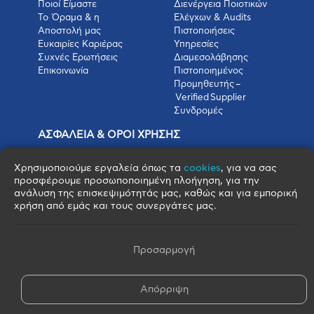
Ποιοί Είμαστε
Διενέργεια Ποιοτικών
Το Όραμα & η
Ελέγχων & Audits
Αποστολή μας
Πιστοποιήσεις
Ευκαιρίες Καριέρας
Υπηρεσίες
Συχνές Ερωτήσεις
Διαμεσολάβησης
Επικοινωνία
Πιστοποιημένος
Προμηθευτής –
Verified Supplier
Συνδρομές
ΑΣΦΑΛΕΙΑ & ΟΡΟΙ ΧΡΗΣΗΣ
Πολιτική Απορρήτου
Όροι Χρήσης
Χρησιμοποιούμε εργαλεία όπως τα
cookies
, για να σας
προσφέρουμε προσωποποιημένη πλοήγηση, για την
Όροι Πώλησης
ανάλυση της επισκεψιμότητάς μας, καθώς και για εμπορική
Όροι Αγοράς
χρήση από εμάς και τους συνεργάτες μας.
Πολιτική Cookies
Πνευματικά Δικαιώματα
Όροι & Προϋποθέσεις Escrow
Προσαρμογή
Απόρριψη