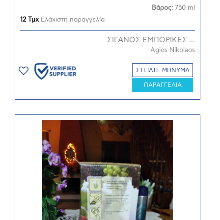
Βάρος:
750 ml
12 Τμχ
Ελάχιστη παραγγελία
ΣΙΓΑΝΟΣ ΕΜΠΟΡΙΚΕΣ ...
Agios Nikolaos
ΣΤΕΙΛΤΕ ΜΗΝΥΜΑ
ΠΑΡΑΓΓΕΛΙΑ