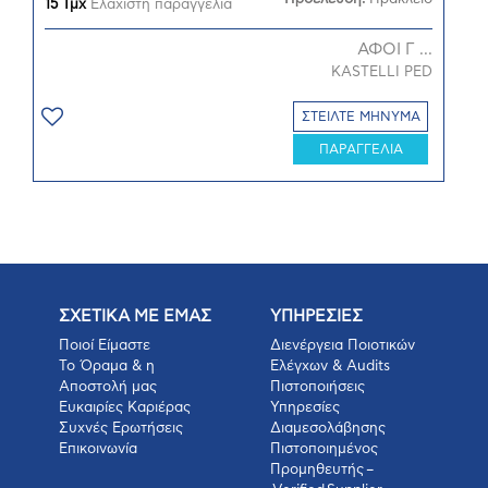
15 Τμχ
Ελάχιστη παραγγελία
ΑΦΟΙ Γ ...
KASTELLI PED
ΣΤΕΙΛΤΕ ΜΗΝΥΜΑ
ΠΑΡΑΓΓΕΛΙΑ
ΣΧΕΤΙΚΑ ΜΕ ΕΜΑΣ
ΥΠΗΡΕΣΙΕΣ
Ποιοί Είμαστε
Διενέργεια Ποιοτικών
Το Όραμα & η
Ελέγχων & Audits
Αποστολή μας
Πιστοποιήσεις
Ευκαιρίες Καριέρας
Υπηρεσίες
Συχνές Ερωτήσεις
Διαμεσολάβησης
Επικοινωνία
Πιστοποιημένος
Προμηθευτής –