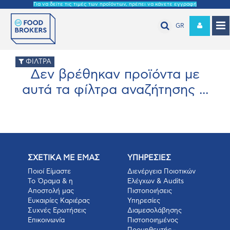
Για να δείτε τις τιμές των προϊόντων, πρέπει να κάνετε εγγραφή
GR
ΦΙΛΤΡΑ
Δεν βρέθηκαν προϊόντα με
αυτά τα φίλτρα αναζήτησης ...
ΣΧΕΤΙΚΑ ΜΕ ΕΜΑΣ
ΥΠΗΡΕΣΙΕΣ
Ποιοί Είμαστε
Διενέργεια Ποιοτικών
Το Όραμα & η
Ελέγχων & Audits
Αποστολή μας
Πιστοποιήσεις
Ευκαιρίες Καριέρας
Υπηρεσίες
Συχνές Ερωτήσεις
Διαμεσολάβησης
Επικοινωνία
Πιστοποιημένος