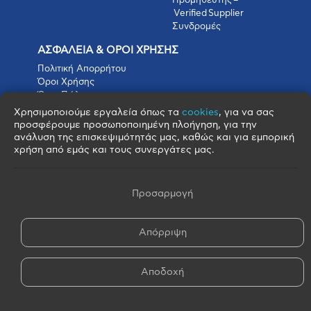
Προμηθευτής –
Verified Supplier
Συνδρομές
ΑΣΦΑΛΕΙΑ & ΟΡΟΙ ΧΡΗΣΗΣ
Πολιτική Απορρήτου
Όροι Χρήσης
Όροι Πώλησης
Όροι Αγοράς
Χρησιμοποιούμε εργαλεία όπως τα
cookies
, για να σας
Πολιτική Cookies
προσφέρουμε προσωποποιημένη πλοήγηση, για την
Πνευματικά Δικαιώματα
ανάλυση της επισκεψιμότητάς μας, καθώς και για εμπορική
Όροι & Προϋποθέσεις Escrow
χρήση από εμάς και τους συνεργάτες μας.
Προσαρμογή
Απόρριψη
© 2026 FOOD BROKERS S.A. - All Rights Reserved
Αποδοχή