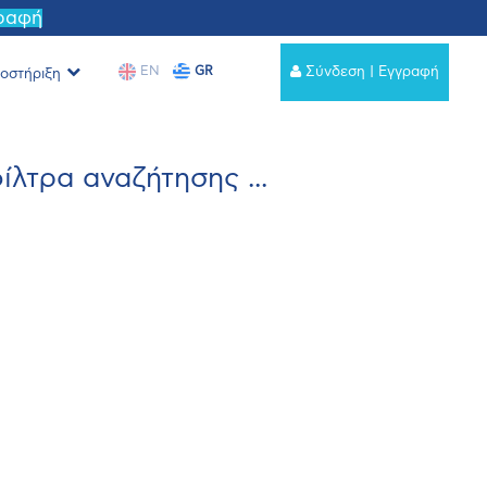
γραφή
EN
GR
Σύνδεση | Εγγραφή
οστήριξη
λτρα αναζήτησης ...