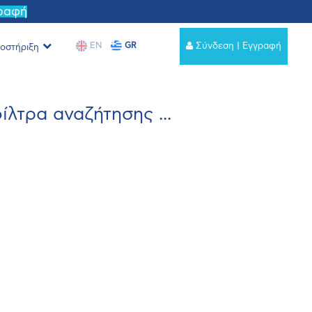
γραφή
EN
GR
Σύνδεση | Εγγραφή
οστήριξη
λτρα αναζήτησης ...