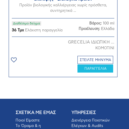
Προϊόν βιολογικής καλλιέργειας χωρίς πρόσθετα,
συντηρητικά ...
Βάρος:
100 ml
Διαθέσιμο δείγμα
Προέλευση:
Ελλάδα
36 Τμχ
Ελάχιστη παραγγελία
GRECELIA ΙΔΙΩΤΙΚΗ ...
KOMOTINI
ΣΤΕΙΛΤΕ ΜΗΝΥΜΑ
ΠΑΡΑΓΓΕΛΙΑ
ΣΧΕΤΙΚΑ ΜΕ ΕΜΑΣ
ΥΠΗΡΕΣΙΕΣ
Ποιοί Είμαστε
Διενέργεια Ποιοτικών
Το Όραμα & η
Ελέγχων & Audits