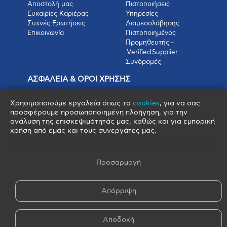
Αποστολή μας
Πιστοποιήσεις
Ευκαιρίες Καριέρας
Υπηρεσίες
Συχνές Ερωτήσεις
Διαμεσολάβησης
Επικοινωνία
Πιστοποιημένος
Προμηθευτής –
Verified Supplier
Συνδρομές
ΑΣΦΑΛΕΙΑ & ΟΡΟΙ ΧΡΗΣΗΣ
Πολιτική Απορρήτου
Όροι Χρήσης
Χρησιμοποιούμε εργαλεία όπως τα
cookies
, για να σας
προσφέρουμε προσωποποιημένη πλοήγηση, για την
Όροι Πώλησης
ανάλυση της επισκεψιμότητάς μας, καθώς και για εμπορική
Όροι Αγοράς
χρήση από εμάς και τους συνεργάτες μας.
Πολιτική Cookies
Πνευματικά Δικαιώματα
Όροι & Προϋποθέσεις Escrow
Προσαρμογή
Απόρριψη
Αποδοχή
© 2026 FOOD BROKERS S.A. - All Rights Reserved