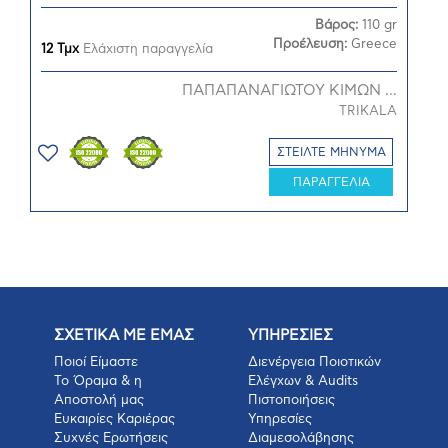
Βάρος:
110 gr
Προέλευση:
Greece
12 Τμχ
Ελάχιστη παραγγελία
ΠΑΠΑΠΑΝΑΓΙΩΤΟΥ ΚΙΜΩΝ ...
TRIKALA
ΣΤΕΙΛΤΕ ΜΗΝΥΜΑ
ΠΑΡΑΓΓΕΛΙΑ
ΣΧΕΤΙΚΑ ΜΕ ΕΜΑΣ
ΥΠΗΡΕΣΙΕΣ
Ποιοί Είμαστε
Διενέργεια Ποιοτικών
Το Όραμα & η
Ελέγχων & Audits
Αποστολή μας
Πιστοποιήσεις
Ευκαιρίες Καριέρας
Υπηρεσίες
Συχνές Ερωτήσεις
Διαμεσολάβησης