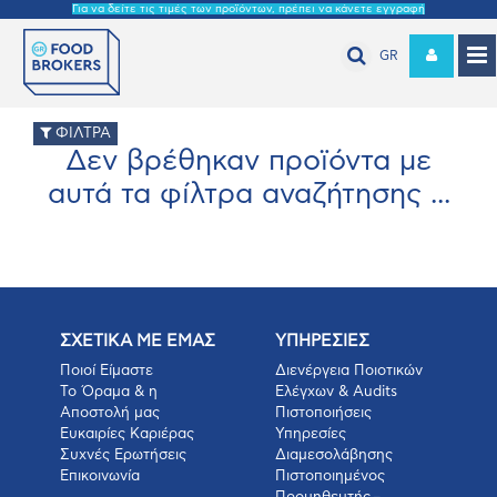
Για να δείτε τις τιμές των προϊόντων, πρέπει να κάνετε εγγραφή
GR
ΦΙΛΤΡΑ
Δεν βρέθηκαν προϊόντα με
αυτά τα φίλτρα αναζήτησης ...
ΣΧΕΤΙΚΑ ΜΕ ΕΜΑΣ
ΥΠΗΡΕΣΙΕΣ
Ποιοί Είμαστε
Διενέργεια Ποιοτικών
Το Όραμα & η
Ελέγχων & Audits
Αποστολή μας
Πιστοποιήσεις
Ευκαιρίες Καριέρας
Υπηρεσίες
Συχνές Ερωτήσεις
Διαμεσολάβησης
Επικοινωνία
Πιστοποιημένος