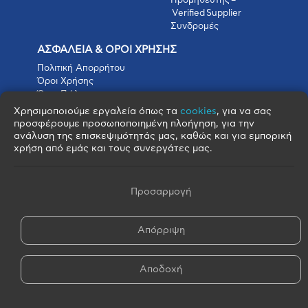
Προμηθευτής –
Verified Supplier
Συνδρομές
ΑΣΦΑΛΕΙΑ & ΟΡΟΙ ΧΡΗΣΗΣ
Πολιτική Απορρήτου
Όροι Χρήσης
Όροι Πώλησης
Όροι Αγοράς
Χρησιμοποιούμε εργαλεία όπως τα
cookies
, για να σας
Πολιτική Cookies
προσφέρουμε προσωποποιημένη πλοήγηση, για την
Πνευματικά Δικαιώματα
ανάλυση της επισκεψιμότητάς μας, καθώς και για εμπορική
Όροι & Προϋποθέσεις Escrow
χρήση από εμάς και τους συνεργάτες μας.
Προσαρμογή
Απόρριψη
© 2026 FOOD BROKERS S.A. - All Rights Reserved
Αποδοχή