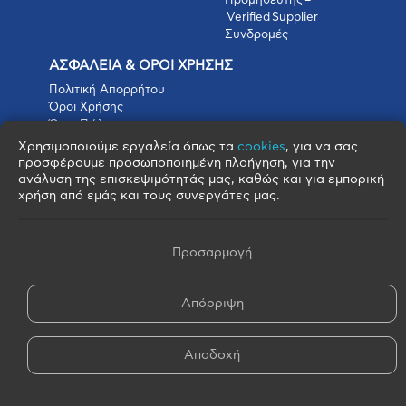
Προμηθευτής –
Verified Supplier
Συνδρομές
ΑΣΦΑΛΕΙΑ & ΟΡΟΙ ΧΡΗΣΗΣ
Πολιτική Απορρήτου
Όροι Χρήσης
Όροι Πώλησης
Όροι Αγοράς
Χρησιμοποιούμε εργαλεία όπως τα
cookies
, για να σας
Πολιτική Cookies
προσφέρουμε προσωποποιημένη πλοήγηση, για την
Πνευματικά Δικαιώματα
ανάλυση της επισκεψιμότητάς μας, καθώς και για εμπορική
Όροι & Προϋποθέσεις Escrow
χρήση από εμάς και τους συνεργάτες μας.
Προσαρμογή
Απόρριψη
© 2026 FOOD BROKERS S.A. - All Rights Reserved
Αποδοχή