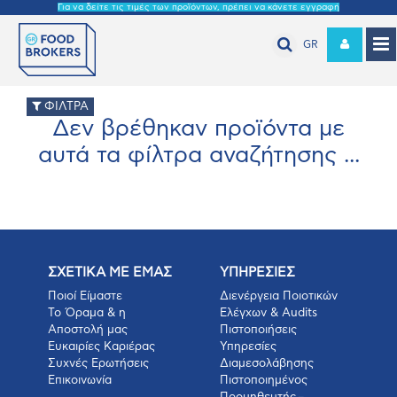
Για να δείτε τις τιμές των προϊόντων, πρέπει να κάνετε εγγραφή
GR
ΦΙΛΤΡΑ
Δεν βρέθηκαν προϊόντα με
αυτά τα φίλτρα αναζήτησης ...
ΣΧΕΤΙΚΑ ΜΕ ΕΜΑΣ
ΥΠΗΡΕΣΙΕΣ
Ποιοί Είμαστε
Διενέργεια Ποιοτικών
Το Όραμα & η
Ελέγχων & Audits
Αποστολή μας
Πιστοποιήσεις
Ευκαιρίες Καριέρας
Υπηρεσίες
Συχνές Ερωτήσεις
Διαμεσολάβησης
Επικοινωνία
Πιστοποιημένος