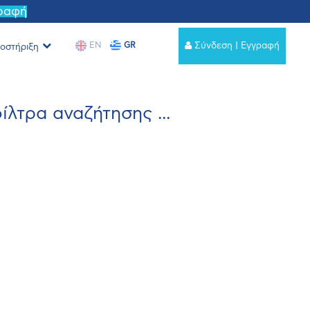
γραφή
EN
GR
Σύνδεση | Εγγραφή
οστήριξη
λτρα αναζήτησης ...