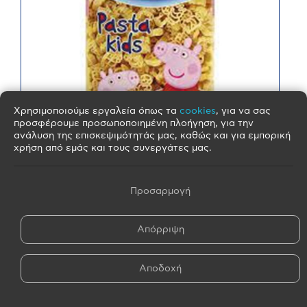
Χρησιμοποιούμε εργαλεία όπως τα
cookies
, για να σας
προσφέρουμε προσωποποιημένη πλοήγηση, για την
ανάλυση της επισκεψιμότητάς μας, καθώς και για εμπορική
χρήση από εμάς και τους συνεργάτες μας.
ΜΕΛΙΣΣΑ 500G PASTA KIDS 'PEPPA PIG'
Προσαρμογή
ΜΕΛΙΣΣΑ 500G PASTA KIDS 'PEPPA PIG'
Βάρος:
500 gr
Απόρριψη
Προέλευση:
ΕΛΛΑΔΑ
60 Τμχ
Ελάχιστη παραγγελία
MIND PROJECT ...
Αποδοχή
HERAKLION