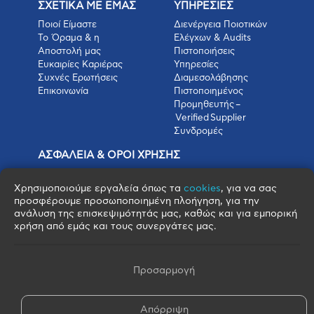
ΣΧΕΤΙΚΑ ΜΕ ΕΜΑΣ
ΥΠΗΡΕΣΙΕΣ
Ποιοί Είμαστε
Διενέργεια Ποιοτικών
Το Όραμα & η
Ελέγχων & Audits
Αποστολή μας
Πιστοποιήσεις
Ευκαιρίες Καριέρας
Υπηρεσίες
Συχνές Ερωτήσεις
Διαμεσολάβησης
Επικοινωνία
Πιστοποιημένος
Προμηθευτής –
Verified Supplier
Συνδρομές
ΑΣΦΑΛΕΙΑ & ΟΡΟΙ ΧΡΗΣΗΣ
Πολιτική Απορρήτου
Όροι Χρήσης
Χρησιμοποιούμε εργαλεία όπως τα
cookies
, για να σας
προσφέρουμε προσωποποιημένη πλοήγηση, για την
Όροι Πώλησης
ανάλυση της επισκεψιμότητάς μας, καθώς και για εμπορική
Όροι Αγοράς
χρήση από εμάς και τους συνεργάτες μας.
Πολιτική Cookies
Πνευματικά Δικαιώματα
Όροι & Προϋποθέσεις Escrow
Προσαρμογή
Απόρριψη