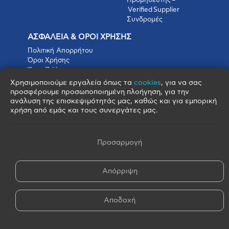
Προμηθευτής –
Verified Supplier
Συνδρομές
ΑΣΦΑΛΕΙΑ & ΟΡΟΙ ΧΡΗΣΗΣ
Πολιτική Απορρήτου
Όροι Χρήσης
Όροι Πώλησης
Όροι Αγοράς
Χρησιμοποιούμε εργαλεία όπως τα
cookies
, για να σας
Πολιτική Cookies
προσφέρουμε προσωποποιημένη πλοήγηση, για την
Πνευματικά Δικαιώματα
ανάλυση της επισκεψιμότητάς μας, καθώς και για εμπορική
Όροι & Προϋποθέσεις Escrow
χρήση από εμάς και τους συνεργάτες μας.
Προσαρμογή
Απόρριψη
© 2026 FOOD BROKERS S.A. - All Rights Reserved
Αποδοχή