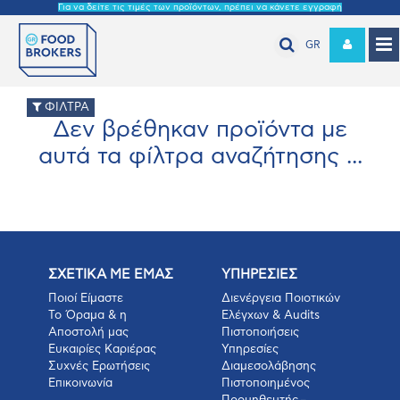
Για να δείτε τις τιμές των προϊόντων, πρέπει να κάνετε εγγραφή
GR
ΦΙΛΤΡΑ
Δεν βρέθηκαν προϊόντα με
αυτά τα φίλτρα αναζήτησης ...
ΣΧΕΤΙΚΑ ΜΕ ΕΜΑΣ
ΥΠΗΡΕΣΙΕΣ
Ποιοί Είμαστε
Διενέργεια Ποιοτικών
Το Όραμα & η
Ελέγχων & Audits
Αποστολή μας
Πιστοποιήσεις
Ευκαιρίες Καριέρας
Υπηρεσίες
Συχνές Ερωτήσεις
Διαμεσολάβησης
Επικοινωνία
Πιστοποιημένος