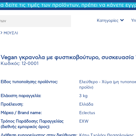
να δείτε τις τιμές των προϊόντων, πρέπει να κάνετε εγ
Κατηγορίες
Υπ
ΜΟΥΣΛΙ
Vegan γκρανολα με φυστικοβούτυρο, συσκευασία 
Κωδικός: 12-0001
Είδος τυποποίησης προϊόντος:
Ελεύθερο - Χύμα (μη τυποπο
προϊόν)
Ελάχιστη παραγγελία:
3 kg
Προέλευση:
Ελλάδα
Μάρκα / Brand name:
Eclectus
Τρόπος Παράδοσης Παραγγελίας
EXW
(διεθνής εμπορικός όρος):
Διάθεση εμπορεύματος στην διεύθυνση:
Κάτω Σχολάρι Θεσσαλονίκης