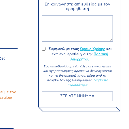
Επικοινωνήστε απ' ευθείας με τον
προμηθευτή
Συμφωνώ με τους
Όρους Χρήσης
και
έχω ενημερωθεί για την
Πολιτική
δες,
Απορρήτου
Σας υπενθυμίζουμε ότι όλες οι επικοινωνίες
και αγοραπωλησίες πρέπει να διενεργούνται
και να διεκπεραιώνονται μέσα από το
περιβάλλον της Πλατφόρμας.
Διαβάστε
περισσότερα
εί με τον
ΣΤΕΙΛΤΕ ΜΗΝΥΜΑ
ρεταίρω