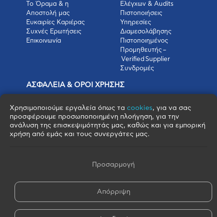
Το Όραμα & η
Ελέγχων & Audits
Αποστολή μας
Πιστοποιήσεις
Ευκαιρίες Καριέρας
Υπηρεσίες
Συχνές Ερωτήσεις
Διαμεσολάβησης
Επικοινωνία
Πιστοποιημένος
Προμηθευτής –
Verified Supplier
Συνδρομές
ΑΣΦΑΛΕΙΑ & ΟΡΟΙ ΧΡΗΣΗΣ
Πολιτική Απορρήτου
Όροι Χρήσης
Χρησιμοποιούμε εργαλεία όπως τα
cookies
, για να σας
Όροι Πώλησης
προσφέρουμε προσωποποιημένη πλοήγηση, για την
ανάλυση της επισκεψιμότητάς μας, καθώς και για εμπορική
Όροι Αγοράς
χρήση από εμάς και τους συνεργάτες μας.
Πολιτική Cookies
Πνευματικά Δικαιώματα
Όροι & Προϋποθέσεις Escrow
Προσαρμογή
Απόρριψη