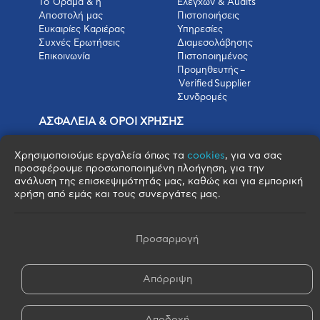
Το Όραμα & η
Ελέγχων & Audits
Αποστολή μας
Πιστοποιήσεις
Ευκαιρίες Καριέρας
Υπηρεσίες
Συχνές Ερωτήσεις
Διαμεσολάβησης
Επικοινωνία
Πιστοποιημένος
Προμηθευτής –
Verified Supplier
Συνδρομές
ΑΣΦΑΛΕΙΑ & ΟΡΟΙ ΧΡΗΣΗΣ
Πολιτική Απορρήτου
Όροι Χρήσης
Χρησιμοποιούμε εργαλεία όπως τα
cookies
, για να σας
Όροι Πώλησης
προσφέρουμε προσωποποιημένη πλοήγηση, για την
ανάλυση της επισκεψιμότητάς μας, καθώς και για εμπορική
Όροι Αγοράς
χρήση από εμάς και τους συνεργάτες μας.
Πολιτική Cookies
Πνευματικά Δικαιώματα
Όροι & Προϋποθέσεις Escrow
Προσαρμογή
Απόρριψη
© 2026 FOOD BROKERS S.A. - All Rights Reserved