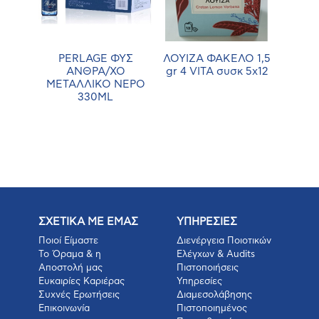
ΑΙ
PERLAGE ΦΥΣ
ΛΟΥΙΖΑ ΦΑΚΕΛΟ 1,5
ΜΑΝ
gr 4
ΑΝΘΡΑ/ΧΟ
gr 4 VITA συσκ 5χ12
ΦΑΚΕ
χ12
ΜΕΤΑΛΛΙΚΟ ΝΕΡΟ
VIT
330ML
ΣΧΕΤΙΚΑ ΜΕ ΕΜΑΣ
ΥΠΗΡΕΣΙΕΣ
Ποιοί Είμαστε
Διενέργεια Ποιοτικών
Το Όραμα & η
Ελέγχων & Audits
Αποστολή μας
Πιστοποιήσεις
Ευκαιρίες Καριέρας
Υπηρεσίες
Συχνές Ερωτήσεις
Διαμεσολάβησης
Επικοινωνία
Πιστοποιημένος