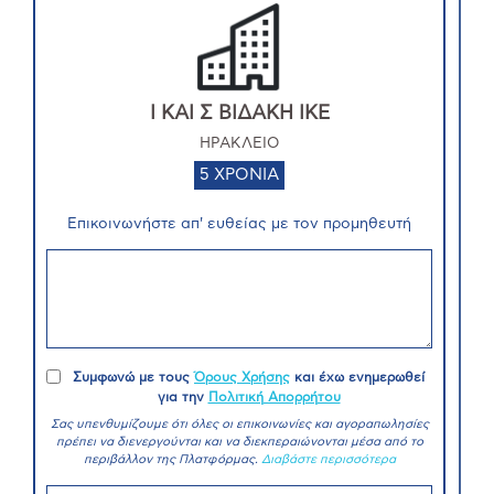
I KAI Σ ΒΙΔΑΚΗ ΙΚΕ
ΗΡΑΚΛΕΙΟ
5 ΧΡΟΝΙΑ
Επικοινωνήστε απ' ευθείας με τον προμηθευτή
Συμφωνώ με τους
Όρους Χρήσης
και έχω ενημερωθεί
για την
Πολιτική Απορρήτου
Σας υπενθυμίζουμε ότι όλες οι επικοινωνίες και αγοραπωλησίες
πρέπει να διενεργούνται και να διεκπεραιώνονται μέσα από το
περιβάλλον της Πλατφόρμας.
Διαβάστε περισσότερα